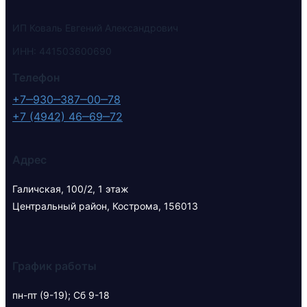
ИП Коваль Евгений Александрович
ИНН: 441503600690
Телефон
+7‒930‒387‒00‒78
+7 (4942) 46‒69‒72
Адрес
Галичская, 100/2​, 1 этаж
Центральный район, Кострома, 156013
График работы
пн-пт (9-19); ​Сб 9-18